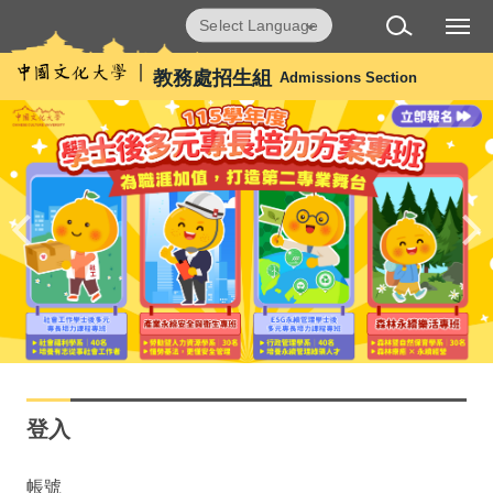
跳
Powered by
Translate
到
主
教務處招生組
Admissions Section
要
內
容
區
登入
帳號