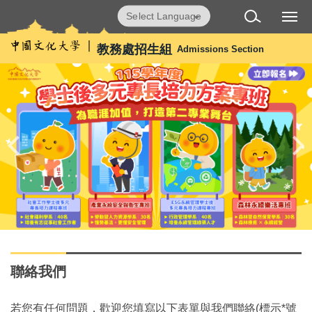
跳
Powered by
Translate
到
主
教務處招生組
Admissions Section
要
內
容
區
聯絡我們
若您有任何問題，歡迎您填寫以下表單與我們聯絡(標示*號