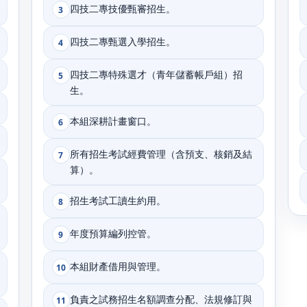
四技二專技優甄審招生。
3
四技二專甄選入學招生。
4
四技二專特殊選才（青年儲蓄帳戶組）招
5
生。
本組深耕計畫窗口。
6
所有招生考試經費管理（含預支、核銷及結
7
算）。
招生考試工讀生約用。
8
年度預算編列控管。
9
本組財產借用與管理。
10
負責之試務招生名額調查分配、法規修訂與
11