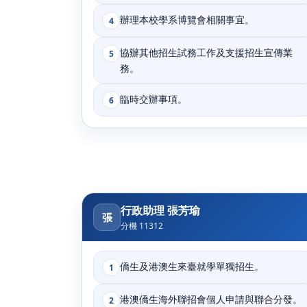
辦理本校學系博覽會相關事宜。
4
協辦其他招生試務工作及支援招生宣傳業
5
務。
臨時交辦事項。
6
行政助理 張芳瑜
張
分機 11312
僑生及港澳生來臺就學單獨招生。
1
港澳僑生海外聯招會個人申請與聯合分發。
2