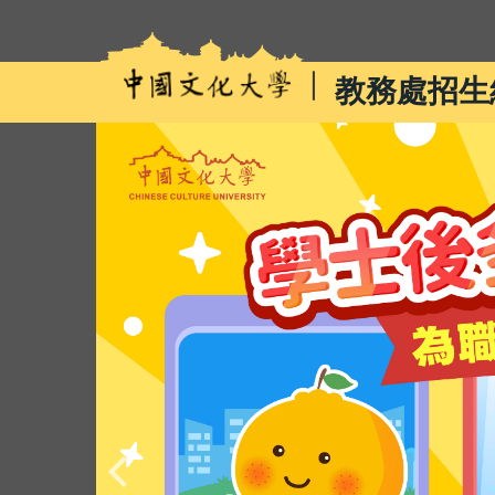
跳
到
主
教務處招生
要
內
容
區