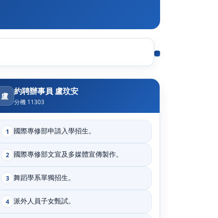
約聘辦事員 盧玟安
盧
分機 11303
國際專修部申請入學招生。
1
國際專修部文宣及多媒體宣傳製作。
2
舞蹈學系單獨招生。
3
派外人員子女甄試。
4