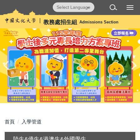
跳
Powered by
Translate
到
主
教務處招生組
Admissions Section
要
內
容
區
首頁
入學管道
陸生&僑生&港澳生&外國學生