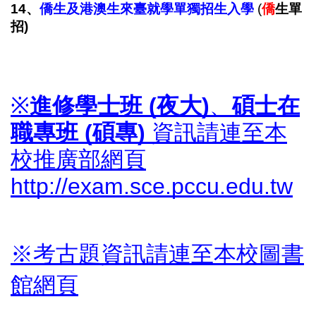
14
、
僑生及港澳生來臺就學單獨招生入學
(
僑
生單
招) 
※
進修學士班 (夜大)
、
碩士在
職專班 (碩專)
資訊請連至本
校推廣部網頁
http://exam.sce.pccu.edu.tw
※
考古題資訊請連至本校圖書
館網頁