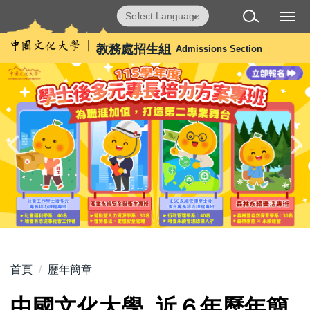
跳
Powered by
Translate
到
主
教務處招生組
Admissions Section
要
內
容
區
首頁
歷年簡章
中國文化大學  近６年歷年簡